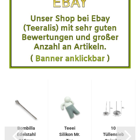
Bombilla
Teeei
10
Edelstahl
Silikon Mr.
Tüllensieb